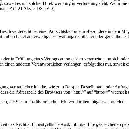
ing, soweit es mit solcher Direktwerbung in Verbindung steht. Wenn S
 nach Art. 21 Abs. 2 DSGVO).
schwerderecht bei einer Aufsichtsbehörde, insbesondere in dem Mitgli
 unbeschadet anderweitiger verwaltungsrechtlicher oder gerichtlicher 
oder in Erfüllung eines Vertrags automatisiert verarbeiten, an sich od
n einen anderen Verantwortlichen verlangen, erfolgt dies nur, soweit e
ung vertraulicher Inhalte, wie zum Beispiel Bestellungen oder Anfrage
dass die Adresszeile des Browsers von “http://” auf “https://” wechsel
en, die Sie an uns übermitteln, nicht von Dritten mitgelesen werden.
zeit das Recht auf unentgeltliche Auskunft über Ihre gespeicherten 