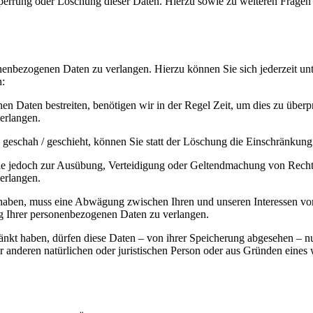
Sperrung oder Löschung dieser Daten. Hierzu sowie zu weiteren Frage
onenbezogenen Daten zu verlangen. Hierzu können Sie sich jederzeit 
n:
en Daten bestreiten, benötigen wir in der Regel Zeit, um dies zu überp
erlangen.
eschah / geschieht, können Sie statt der Löschung die Einschränkung
ie jedoch zur Ausübung, Verteidigung oder Geltendmachung von Rechts
erlangen.
aben, muss eine Abwägung zwischen Ihren und unseren Interessen vor
g Ihrer personenbezogenen Daten zu verlangen.
änkt haben, dürfen diese Daten – von ihrer Speicherung abgesehen – n
anderen natürlichen oder juristischen Person oder aus Gründen eines w