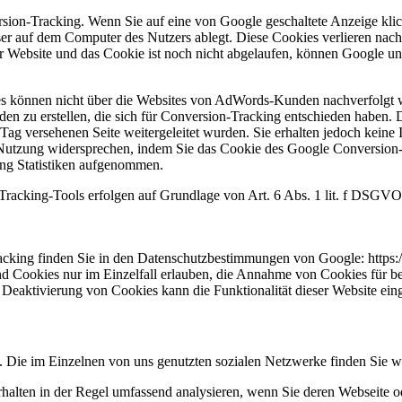
n-Tracking. Wenn Sie auf eine von Google geschaltete Anzeige klick
ser auf dem Computer des Nutzers ablegt. Diese Cookies verlieren nach
er Website und das Cookie ist noch nicht abgelaufen, können Google un
s können nicht über die Websites von AdWords-Kunden nachverfolgt w
n zu erstellen, die sich für Conversion-Tracking entschieden haben. 
g versehenen Seite weitergeleitet wurden. Sie erhalten jedoch keine In
Nutzung widersprechen, indem Sie das Cookie des Google Conversion-T
king Statistiken aufgenommen.
cking-Tools erfolgen auf Grundlage von Art. 6 Abs. 1 lit. f DSGVO. D
ing finden Sie in den Datenschutzbestimmungen von Google: https://
und Cookies nur im Einzelfall erlauben, die Annahme von Cookies für be
Deaktivierung von Cookies kann die Funktionalität dieser Website eing
n. Die im Einzelnen von uns genutzten sozialen Netzwerke finden Sie we
lten in der Regel umfassend analysieren, wenn Sie deren Webseite oder